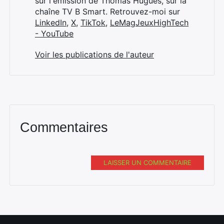
sur l'émission de Thomas Hugues, sur la
chaîne TV B Smart. Retrouvez-moi sur
LinkedIn
,
X
,
TikTok
,
LeMagJeuxHighTech
- YouTube
Voir les publications de l'auteur
Commentaires
LAISSER UN COMMENTAIRE