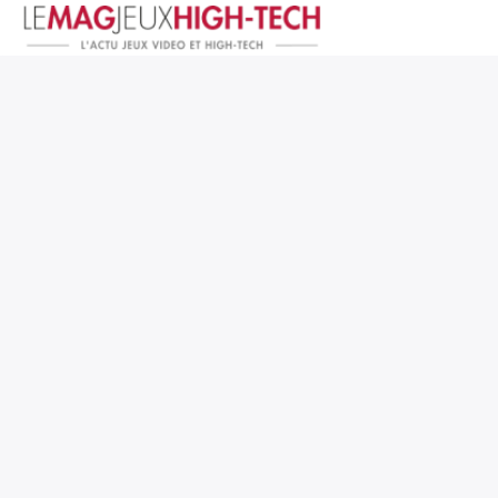
Jeux Vidéo
PC et Hardware
Smartphone et Tablettes
High-Tech
Mangas et Comics
TV, cinéma
Test