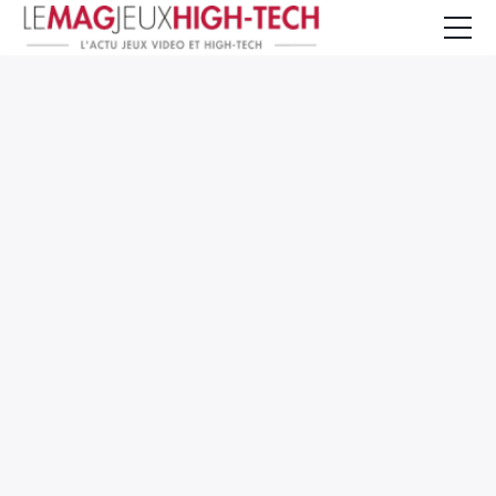
Jeux Vidéo
PC et Hardware
Smartphone et Tablettes
High-Tech
Mangas et Comics
TV, cinéma
Test