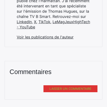
publié chez l'Harmattan. J'ai récemment
été intervenant en tant que spécialiste
sur l'émission de Thomas Hugues, sur la
chaîne TV B Smart. Retrouvez-moi sur
LinkedIn
,
X
,
TikTok
,
LeMagJeuxHighTech
- YouTube
Voir les publications de l'auteur
Commentaires
LAISSER UN COMMENTAIRE