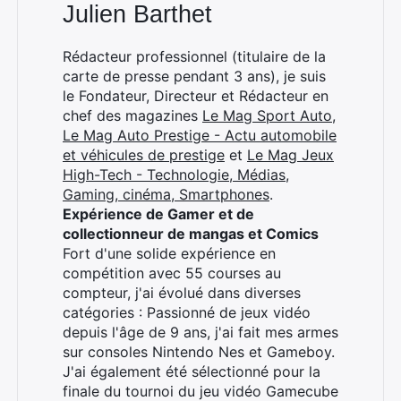
Julien Barthet
Rédacteur professionnel (titulaire de la
carte de presse pendant 3 ans), je suis
le Fondateur, Directeur et Rédacteur en
chef des magazines
Le Mag Sport Auto
,
Le Mag Auto Prestige - Actu automobile
et véhicules de prestige
et
Le Mag Jeux
High-Tech - Technologie, Médias,
Gaming, cinéma, Smartphones
.
Expérience de Gamer et de
collectionneur de mangas et Comics
Fort d'une solide expérience en
compétition avec 55 courses au
compteur, j'ai évolué dans diverses
catégories : Passionné de jeux vidéo
depuis l'âge de 9 ans, j'ai fait mes armes
sur consoles Nintendo Nes et Gameboy.
J'ai également été sélectionné pour la
finale du tournoi du jeu vidéo Gamecube