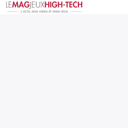
Jeux Vidéo
PC et Hardware
Smartphone et Tablettes
High-Tech
Mangas et Comics
TV, cinéma
Test