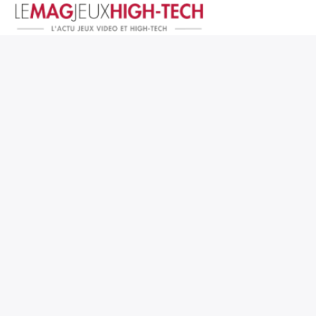
Jeux Vidéo
PC et Hardware
Smartphone et Tablettes
High-Tech
Mangas et Comics
TV, cinéma
Test