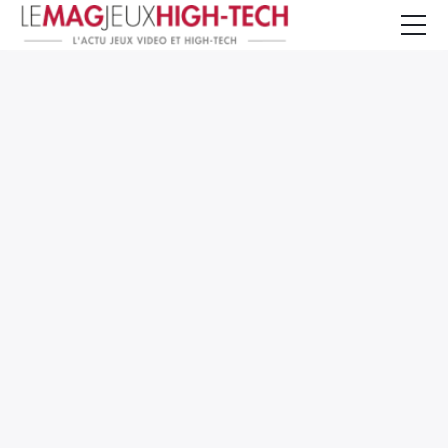
Jeux Vidéo
PC et Hardware
Smartphone et Tablettes
High-Tech
Mangas et Comics
TV, cinéma
Test