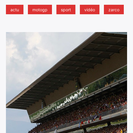
actu
motogp
sport
vidéo
zarco