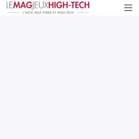
Jeux Vidéo
PC et Hardware
Smartphone et Tablettes
High-Tech
Mangas et Comics
TV, cinéma
Test