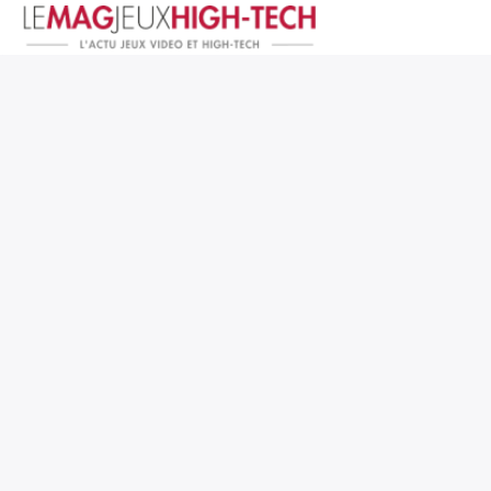
Jeux Vidéo
PC et Hardware
Smartphone et Tablettes
High-Tech
Mangas et Comics
TV, cinéma
Test