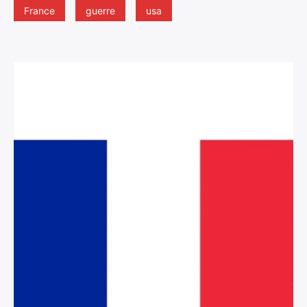
France
guerre
usa