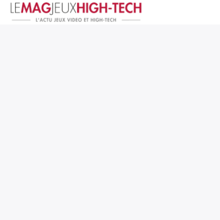
Jeux Vidéo
PC et Hardware
Smartphone et Tablettes
High-Tech
Mangas et Comics
TV, cinéma
Test