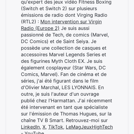
qu'expert des jeux vidéo Fitness Boxing
(Switch et Switch 2) sur plusieurs
émissions de radio dont Virging Radio
(RTL2) :
Mon intervention sur Virgin
Radio (Europe 2)
Je suis aussi
passionné de Tech, de comics (Marvel,
DC Comics) et de Saint Seiya. Je
possède une collection de casques et
accessoires Marvel Legends Series et
des figurines Myth Cloth EX. Je suis
également cosplayeur (Star Wars, DC
Comics, Marvel). Fan de cinéma et de
séries, j'ai été figurant dans le film
d'Olivier Marchal, LES LYONNAIS. En
outre, je suis l'auteur d'un ouvrage
publié chez l'Harmattan. J'ai récemment
Rechercher
été intervenant en tant que spécialiste
:
sur l'émission de Thomas Hugues, sur la
chaîne TV B Smart. Retrouvez-moi sur
LinkedIn
,
X
,
TikTok
,
LeMagJeuxHighTech
- YouTube