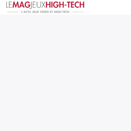
Jeux Vidéo
PC et Hardware
Smartphone et Tablettes
High-Tech
Mangas et Comics
TV, cinéma
Test