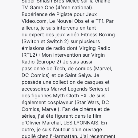
Super Smash Bros Melee sur la chaîne
TV Game One (4ème national).
Expérience de Pigiste pour Jeux
Video.com, Le Nouvel Obs et e TF1. Par
ailleurs, je suis intervenu en tant
qu'expert des jeux vidéo Fitness Boxing
(Switch et Switch 2) sur plusieurs
émissions de radio dont Virging Radio
(RTL2) :
Mon intervention sur Virgin
Radio (Europe 2)
Je suis aussi
passionné de Tech, de comics (Marvel,
DC Comics) et de Saint Seiya. Je
possède une collection de casques et
accessoires Marvel Legends Series et
des figurines Myth Cloth EX. Je suis
également cosplayeur (Star Wars, DC
Comics, Marvel). Fan de cinéma et de
séries, j'ai été figurant dans le film
d'Olivier Marchal, LES LYONNAIS. En
Rechercher
outre, je suis l'auteur d'un ouvrage
:
publié chez l'Harmattan. J'ai récemment