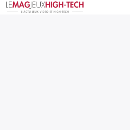
Jeux Vidéo
PC et Hardware
Smartphone et Tablettes
High-Tech
Mangas et Comics
TV, cinéma
Test