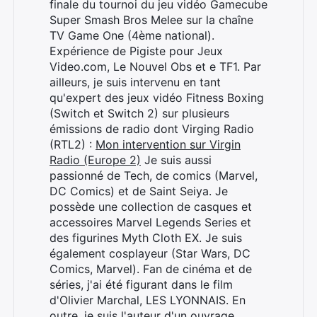
finale du tournoi du jeu vidéo Gamecube
Super Smash Bros Melee sur la chaîne
TV Game One (4ème national).
Expérience de Pigiste pour Jeux
Video.com, Le Nouvel Obs et e TF1. Par
ailleurs, je suis intervenu en tant
qu'expert des jeux vidéo Fitness Boxing
(Switch et Switch 2) sur plusieurs
émissions de radio dont Virging Radio
(RTL2) :
Mon intervention sur Virgin
Radio (Europe 2)
Je suis aussi
passionné de Tech, de comics (Marvel,
DC Comics) et de Saint Seiya. Je
possède une collection de casques et
accessoires Marvel Legends Series et
des figurines Myth Cloth EX. Je suis
également cosplayeur (Star Wars, DC
Comics, Marvel). Fan de cinéma et de
séries, j'ai été figurant dans le film
d'Olivier Marchal, LES LYONNAIS. En
Rechercher
outre, je suis l'auteur d'un ouvrage