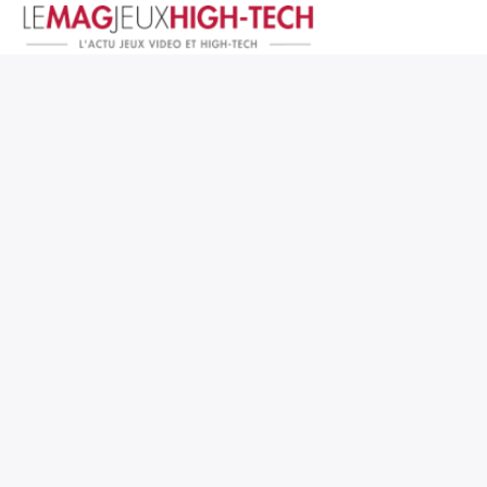
Jeux Vidéo
PC et Hardware
Smartphone et Tablettes
High-Tech
Mangas et Comics
TV, cinéma
Test