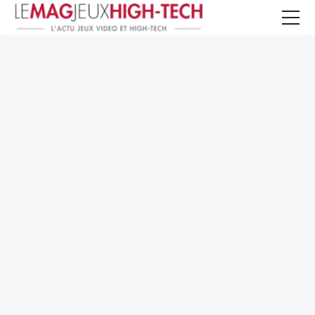
Jeux Vidéo
PC et Hardware
Smartphone et Tablettes
High-Tech
Mangas et Comics
TV, cinéma
Test