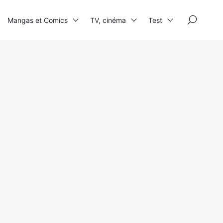
×
Mangas et Comics
TV, cinéma
Test