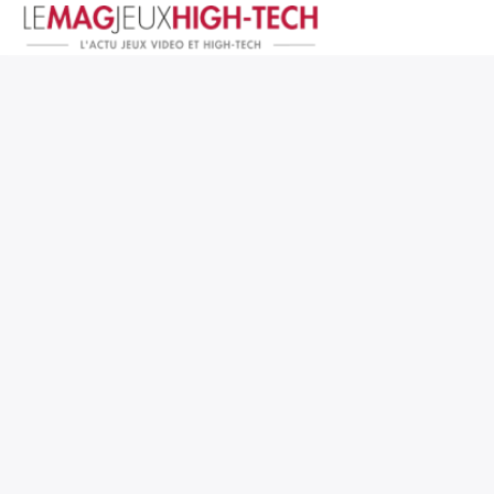
Jeux Vidéo
PC et Hardware
Smartphone et Tablettes
High-Tech
Mangas et Comics
TV, cinéma
Test