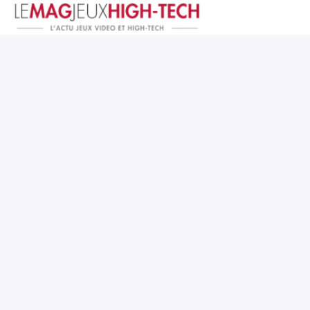
Jeux Vidéo
PC et Hardware
Smartphone et Tablettes
High-Tech
Mangas et Comics
TV, cinéma
Test