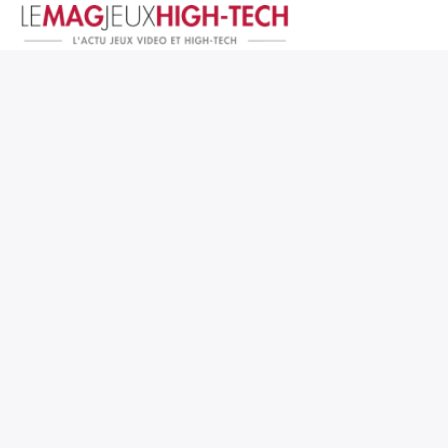
Jeux Vidéo
PC et Hardware
Smartphone et Tablettes
High-Tech
Mangas et Comics
TV, cinéma
Test