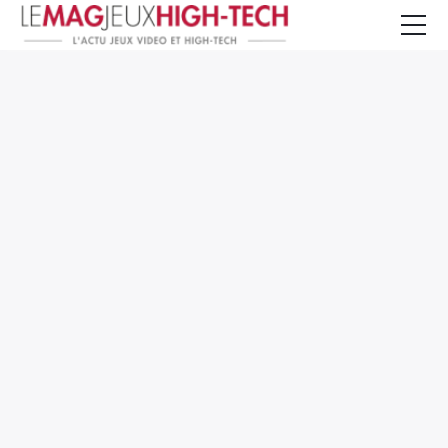
Jeux Vidéo
PC et Hardware
Smartphone et Tablettes
High-Tech
Mangas et Comics
TV, cinéma
Test