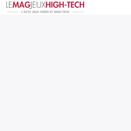
Jeux Vidéo
PC et Hardware
Smartphone et Tablettes
High-Tech
Mangas et Comics
TV, cinéma
Test