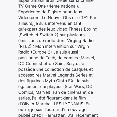
Super Smash Bros Melee sur la chaîne
TV Game One (4ème national).
Expérience de Pigiste pour Jeux
Video.com, Le Nouvel Obs et e TF1. Par
ailleurs, je suis intervenu en tant
qu'expert des jeux vidéo Fitness Boxing
(Switch et Switch 2) sur plusieurs
émissions de radio dont Virging Radio
(RTL2) :
Mon intervention sur Virgin
Radio (Europe 2)
Je suis aussi
passionné de Tech, de comics (Marvel,
DC Comics) et de Saint Seiya. Je
possède une collection de casques et
accessoires Marvel Legends Series et
des figurines Myth Cloth EX. Je suis
également cosplayeur (Star Wars, DC
Comics, Marvel). Fan de cinéma et de
séries, j'ai été figurant dans le film
d'Olivier Marchal, LES LYONNAIS. En
Rechercher
outre, je suis l'auteur d'un ouvrage
:
publié chez l'Harmattan. J'ai récemment