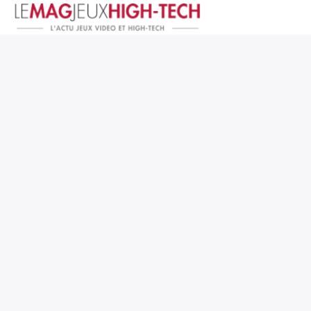
Jeux Vidéo
PC et Hardware
Smartphone et Tablettes
High-Tech
Mangas et Comics
TV, cinéma
Test