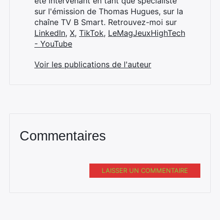
été intervenant en tant que spécialiste
sur l'émission de Thomas Hugues, sur la
chaîne TV B Smart. Retrouvez-moi sur
LinkedIn
,
X
,
TikTok
,
LeMagJeuxHighTech
- YouTube
Voir les publications de l'auteur
Commentaires
LAISSER UN COMMENTAIRE