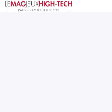
Jeux Vidéo
PC et Hardware
Smartphone et Tablettes
High-Tech
Mangas et Comics
TV, cinéma
Test