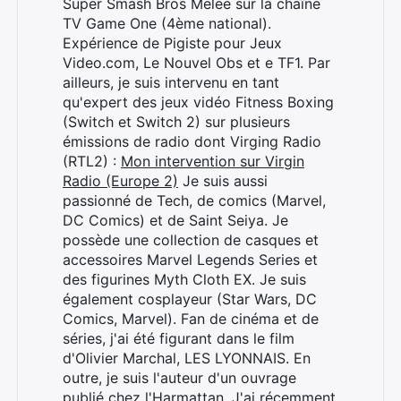
Super Smash Bros Melee sur la chaîne
TV Game One (4ème national).
Expérience de Pigiste pour Jeux
Video.com, Le Nouvel Obs et e TF1. Par
ailleurs, je suis intervenu en tant
qu'expert des jeux vidéo Fitness Boxing
(Switch et Switch 2) sur plusieurs
émissions de radio dont Virging Radio
(RTL2) :
Mon intervention sur Virgin
Radio (Europe 2)
Je suis aussi
passionné de Tech, de comics (Marvel,
DC Comics) et de Saint Seiya. Je
possède une collection de casques et
accessoires Marvel Legends Series et
des figurines Myth Cloth EX. Je suis
également cosplayeur (Star Wars, DC
Comics, Marvel). Fan de cinéma et de
séries, j'ai été figurant dans le film
d'Olivier Marchal, LES LYONNAIS. En
Rechercher
outre, je suis l'auteur d'un ouvrage
:
publié chez l'Harmattan. J'ai récemment