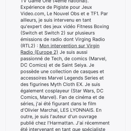
TV Game One (4ème national).
Expérience de Pigiste pour Jeux
Video.com, Le Nouvel Obs et e TF1. Par
ailleurs, je suis intervenu en tant
qu'expert des jeux vidéo Fitness Boxing
(Switch et Switch 2) sur plusieurs
émissions de radio dont Virging Radio
(RTL2) :
Mon intervention sur Virgin
Radio (Europe 2)
Je suis aussi
passionné de Tech, de comics (Marvel,
DC Comics) et de Saint Seiya. Je
possède une collection de casques et
accessoires Marvel Legends Series et
des figurines Myth Cloth EX. Je suis
également cosplayeur (Star Wars, DC
Comics, Marvel). Fan de cinéma et de
séries, j'ai été figurant dans le film
d'Olivier Marchal, LES LYONNAIS. En
Rechercher
outre, je suis l'auteur d'un ouvrage
:
publié chez l'Harmattan. J'ai récemment
été intervenant en tant que spécialiste