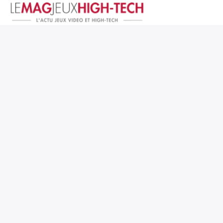
Jeux Vidéo
PC et Hardware
Smartphone et Tablettes
High-Tech
Mangas et Comics
TV, cinéma
Test