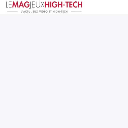
Jeux Vidéo
PC et Hardware
Smartphone et Tablettes
High-Tech
Mangas et Comics
TV, cinéma
Test