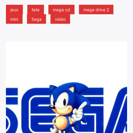
jeux
liste
mega cd
mega drive 2
mini
Sega
vidéo