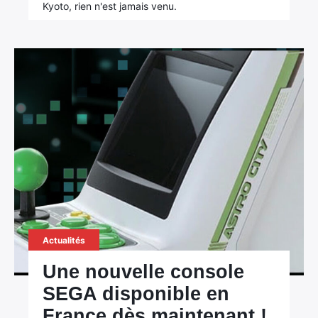
Kyoto, rien n'est jamais venu.
×
Rechercher
Actualités
:
Une nouvelle console
SEGA disponible en
France dès maintenant !