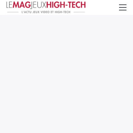
Jeux Vidéo
PC et Hardware
Smartphone et Tablettes
High-Tech
Mangas et Comics
TV, cinéma
Test