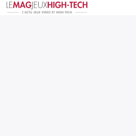
Jeux Vidéo
PC et Hardware
Smartphone et Tablettes
High-Tech
Mangas et Comics
TV, cinéma
Test