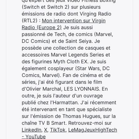
qu'expert des jeux vidéo Fitness Boxing
(Switch et Switch 2) sur plusieurs
émissions de radio dont Virging Radio
(RTL2) :
Mon intervention sur Virgin
Radio (Europe 2)
Je suis aussi
passionné de Tech, de comics (Marvel,
DC Comics) et de Saint Seiya. Je
possède une collection de casques et
accessoires Marvel Legends Series et
des figurines Myth Cloth EX. Je suis
également cosplayeur (Star Wars, DC
Comics, Marvel). Fan de cinéma et de
séries, j'ai été figurant dans le film
d'Olivier Marchal, LES LYONNAIS. En
outre, je suis l'auteur d'un ouvrage
publié chez l'Harmattan. J'ai récemment
été intervenant en tant que spécialiste
sur l'émission de Thomas Hugues, sur la
chaîne TV B Smart. Retrouvez-moi sur
LinkedIn
,
X
,
TikTok
,
LeMagJeuxHighTech
- YouTube