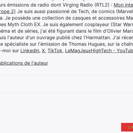
eurs émissions de radio dont Virging Radio (RTL2) :
Mon inte
rope 2)
Je suis aussi passionné de Tech, de comics (Marve
ya. Je possède une collection de casques et accessoires Ma
ines Myth Cloth EX. Je suis également cosplayeur (Star War
éma et de séries, j'ai été figurant dans le film d'Olivier M
suis l'auteur d'un ouvrage publié chez l'Harmattan. J'ai ré
ue spécialiste sur l'émission de Thomas Hugues, sur la chaî
z-moi sur
LinkedIn
,
X
,
TikTok
,
LeMagJeuxHighTech - YouTu
ublications de l'auteur
L