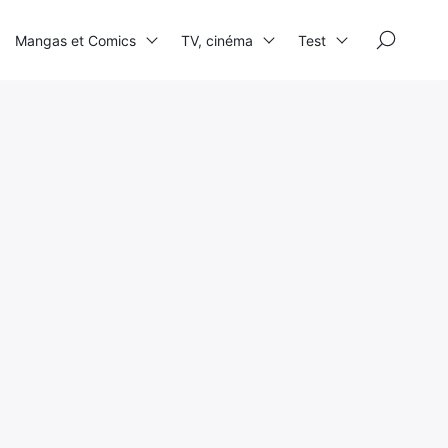
×
Mangas et Comics
TV, cinéma
Test