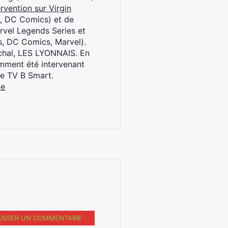
rvention sur Virgin
l, DC Comics) et de
rvel Legends Series et
s, DC Comics, Marvel).
archal, LES LYONNAIS. En
cemment été intervenant
ne TV B Smart.
be
AISSER UN COMMENTAIRE