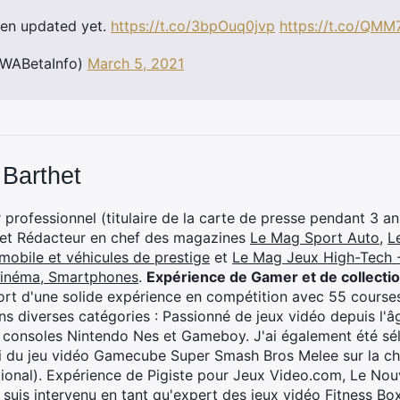
een updated yet.
https://t.co/3bpOuq0jvp
https://t.co/QM
WABetaInfo)
March 5, 2021
 Barthet
professionnel (titulaire de la carte de presse pendant 3 ans
 et Rédacteur en chef des magazines
Le Mag Sport Auto
,
L
mobile et véhicules de prestige
et
Le Mag Jeux High-Tech -
cinéma, Smartphones
.
Expérience de Gamer et de collecti
rt d'une solide expérience en compétition avec 55 courses
s diverses catégories : Passionné de jeux vidéo depuis l'âge
 consoles Nintendo Nes et Gameboy. J'ai également été séle
i du jeu vidéo Gamecube Super Smash Bros Melee sur la 
ional). Expérience de Pigiste pour Jeux Video.com, Le Nouv
je suis intervenu en tant qu'expert des jeux vidéo Fitness B