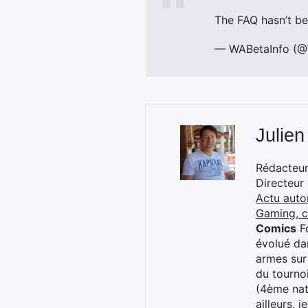
The FAQ hasn’t b
— WABetaInfo (@
Julien
Rédacteur 
Directeur
Actu auto
Gaming, 
Comics
Fo
évolué dan
armes sur
du tourno
(4ème nat
ailleurs, 