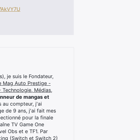
M7AkVY7U
), je suis le Fondateur,
e Mag Auto Prestige -
 Technologie, Médias,
onneur de mangas et
 au compteur, j'ai
 de 9 ans, j'ai fait mes
ctionné pour la finale
chaîne TV Game One
el Obs et e TF1. Par
oxing (Switch et Switch 2)