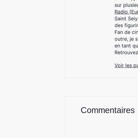
sur plusi
Radio (Eu
Saint Sei
des figur
Fan de cin
outre, je 
en tant q
Retrouve
Voir les p
Commentaires