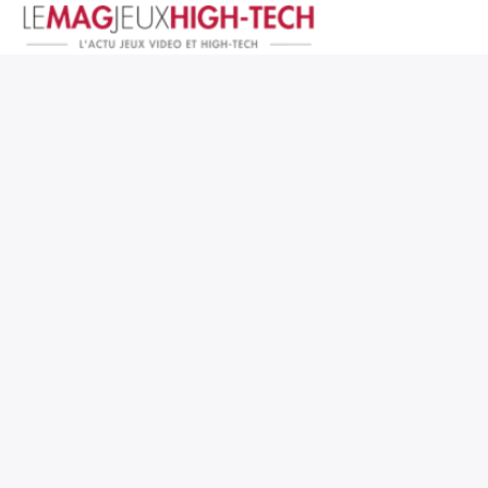
Jeux Vidéo
PC et Hardware
Smartphone et Tablettes
High-Tech
Mangas et Comics
TV, cinéma
Test