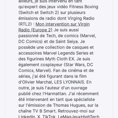
ailleurs, je suis intervenu en tant
qu'expert des jeux vidéo Fitness Boxing
(Switch et Switch 2) sur plusieurs
émissions de radio dont Virging Radio
(RTL2) :
Mon intervention sur Virgin
Radio (Europe 2)
Je suis aussi
passionné de Tech, de comics (Marvel,
DC Comics) et de Saint Seiya. Je
possède une collection de casques et
accessoires Marvel Legends Series et
des figurines Myth Cloth EX. Je suis
également cosplayeur (Star Wars, DC
Comics, Marvel). Fan de cinéma et de
séries, j'ai été figurant dans le film
d'Olivier Marchal, LES LYONNAIS. En
outre, je suis l'auteur d'un ouvrage
publié chez l'Harmattan. J'ai récemment
été intervenant en tant que spécialiste
sur l'émission de Thomas Hugues, sur la
chaîne TV B Smart. Retrouvez-moi sur
LinkedIn
,
X
,
TikTok
,
LeMagJeuxHighTech