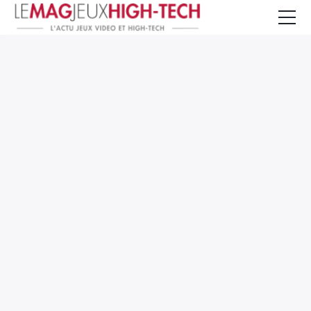
Jeux Vidéo
PC et Hardware
Smartphone et Tablettes
High-Tech
Mangas et Comics
TV, cinéma
Test