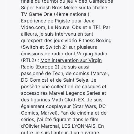
finale du tournoi du jeu vidéo Gamecube
Super Smash Bros Melee sur la chaîne
TV Game One (4ème national).
Expérience de Pigiste pour Jeux
Video.com, Le Nouvel Obs et e TF1. Par
ailleurs, je suis intervenu en tant
qu'expert des jeux vidéo Fitness Boxing
(Switch et Switch 2) sur plusieurs
émissions de radio dont Virging Radio
(RTL2) :
Mon intervention sur Virgin
Radio (Europe 2)
Je suis aussi
passionné de Tech, de comics (Marvel,
DC Comics) et de Saint Seiya. Je
possède une collection de casques et
accessoires Marvel Legends Series et
des figurines Myth Cloth EX. Je suis
également cosplayeur (Star Wars, DC
Comics, Marvel). Fan de cinéma et de
séries, j'ai été figurant dans le film
d'Olivier Marchal, LES LYONNAIS. En
outre, je suis l'auteur d'un ouvrage