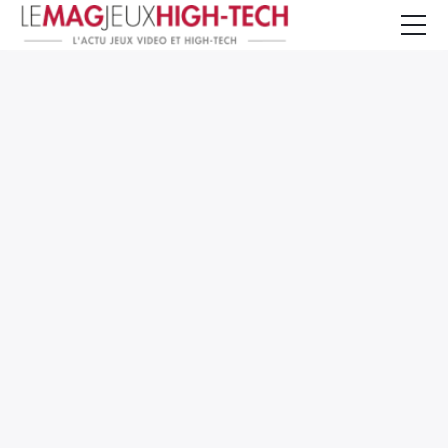
Jeux Vidéo
PC et Hardware
Smartphone et Tablettes
High-Tech
Mangas et Comics
TV, cinéma
Test