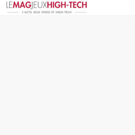
Jeux Vidéo
PC et Hardware
Smartphone et Tablettes
High-Tech
Mangas et Comics
TV, cinéma
Test