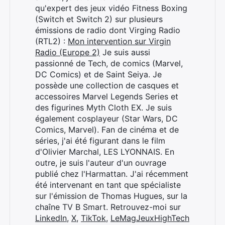
qu'expert des jeux vidéo Fitness Boxing
(Switch et Switch 2) sur plusieurs
émissions de radio dont Virging Radio
(RTL2) :
Mon intervention sur Virgin
Radio (Europe 2)
Je suis aussi
passionné de Tech, de comics (Marvel,
DC Comics) et de Saint Seiya. Je
possède une collection de casques et
accessoires Marvel Legends Series et
des figurines Myth Cloth EX. Je suis
également cosplayeur (Star Wars, DC
Comics, Marvel). Fan de cinéma et de
séries, j'ai été figurant dans le film
d'Olivier Marchal, LES LYONNAIS. En
outre, je suis l'auteur d'un ouvrage
publié chez l'Harmattan. J'ai récemment
été intervenant en tant que spécialiste
sur l'émission de Thomas Hugues, sur la
chaîne TV B Smart. Retrouvez-moi sur
LinkedIn
,
X
,
TikTok
,
LeMagJeuxHighTech