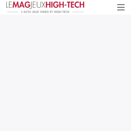
Jeux Vidéo
PC et Hardware
Smartphone et Tablettes
High-Tech
Mangas et Comics
TV, cinéma
Test