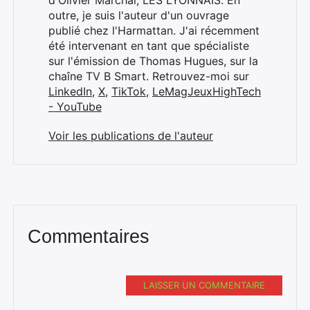
d'Olivier Marchal, LES LYONNAIS. En
outre, je suis l'auteur d'un ouvrage
publié chez l'Harmattan. J'ai récemment
été intervenant en tant que spécialiste
sur l'émission de Thomas Hugues, sur la
chaîne TV B Smart. Retrouvez-moi sur
LinkedIn
,
X
,
TikTok
,
LeMagJeuxHighTech
- YouTube
Voir les publications de l'auteur
Commentaires
LAISSER UN COMMENTAIRE