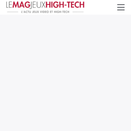
Jeux Vidéo
PC et Hardware
Smartphone et Tablettes
High-Tech
Mangas et Comics
TV, cinéma
Test