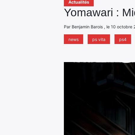
Actualités
Yomawari : Mi
Par Benjamin Barois , le 10 octobre 
news
ps vita
ps4