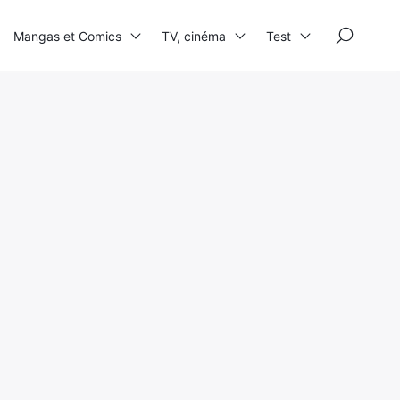
×
Mangas et Comics
TV, cinéma
Test