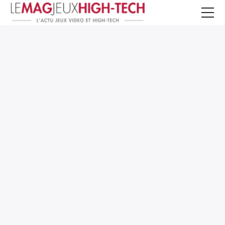
Jeux Vidéo
PC et Hardware
Smartphone et Tablettes
High-Tech
Mangas et Comics
TV, cinéma
Test