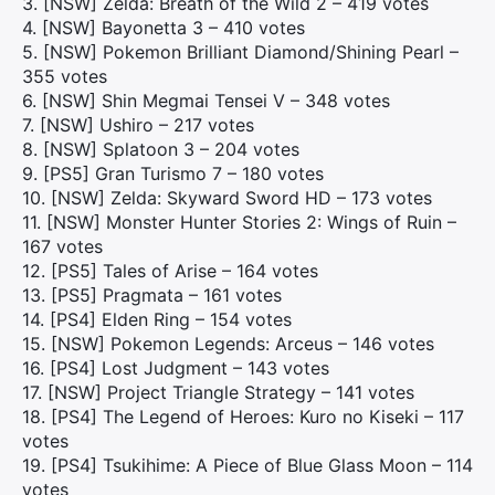
3. [NSW] Zelda: Breath of the Wild 2 – 419 votes
4. [NSW] Bayonetta 3 – 410 votes
5. [NSW] Pokemon Brilliant Diamond/Shining Pearl –
355 votes
6. [NSW] Shin Megmai Tensei V – 348 votes
7. [NSW] Ushiro – 217 votes
8. [NSW] Splatoon 3 – 204 votes
9. [PS5] Gran Turismo 7 – 180 votes
10. [NSW] Zelda: Skyward Sword HD – 173 votes
11. [NSW] Monster Hunter Stories 2: Wings of Ruin –
167 votes
12. [PS5] Tales of Arise – 164 votes
13. [PS5] Pragmata – 161 votes
14. [PS4] Elden Ring – 154 votes
15. [NSW] Pokemon Legends: Arceus – 146 votes
16. [PS4] Lost Judgment – 143 votes
17. [NSW] Project Triangle Strategy – 141 votes
18. [PS4] The Legend of Heroes: Kuro no Kiseki – 117
votes
19. [PS4] Tsukihime: A Piece of Blue Glass Moon – 114
votes