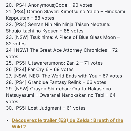
20. [PS4] Anonymous;Code – 90 votes
21. [PS4] Demon Slayer: Kimetsu no Yaiba – Hinokami
Keppuutan – 88 votes
22. [PS4] Senran Nin Nin Ninja Taisen Neptune:
Shoujo-tachi no Kyouen – 85 votes
23. [NSW] Tsukihime: A Piece of Blue Glass Moon –
82 votes
24. [NSW] The Great Ace Attorney Chronicles – 72
×
votes
25. [PS5] Utawarerumono: Zan 2 – 71 votes
26. [PS4] Far Cry 6 – 69 votes
27. [NSW] NEO: The World Ends with You – 67 votes
28. [PS4] Granblue Fantasy Relink – 66 votes
Rechercher
29. [NSW] Crayon Shin-chan: Ora to Hakase no
:
Natsuyasumi – Owaranai Nanokakan no Tabi – 64
votes
30. [PS5] Lost Judgment – 61 votes
Découvrez le trailer (E3) de Zelda : Breath of the
Wild 2