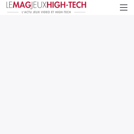
Jeux Vidéo
PC et Hardware
Smartphone et Tablettes
High-Tech
Mangas et Comics
TV, cinéma
Test