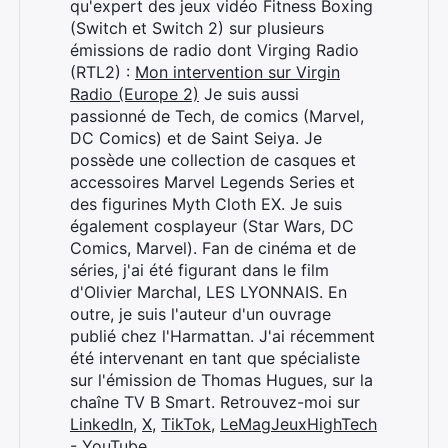
qu'expert des jeux vidéo Fitness Boxing
(Switch et Switch 2) sur plusieurs
émissions de radio dont Virging Radio
(RTL2) :
Mon intervention sur Virgin
Radio (Europe 2)
Je suis aussi
passionné de Tech, de comics (Marvel,
DC Comics) et de Saint Seiya. Je
possède une collection de casques et
accessoires Marvel Legends Series et
des figurines Myth Cloth EX. Je suis
également cosplayeur (Star Wars, DC
Comics, Marvel). Fan de cinéma et de
séries, j'ai été figurant dans le film
d'Olivier Marchal, LES LYONNAIS. En
outre, je suis l'auteur d'un ouvrage
publié chez l'Harmattan. J'ai récemment
été intervenant en tant que spécialiste
sur l'émission de Thomas Hugues, sur la
chaîne TV B Smart. Retrouvez-moi sur
LinkedIn
,
X
,
TikTok
,
LeMagJeuxHighTech
- YouTube