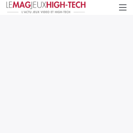
Jeux Vidéo
PC et Hardware
Smartphone et Tablettes
High-Tech
Mangas et Comics
TV, cinéma
Test