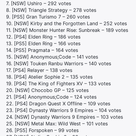
7. [NSW] Ushiro – 292 votes
8. [NSW] Triangle Strategy – 278 votes
9. [PS5] Gran Turismo 7 – 260 votes
10. [NSW] Kirby and the Forgotten Land – 252 votes
11. [NSW] Monster Hunter Rise: Sunbreak – 189 votes
12. [PS4] Elden Ring – 186 votes
13. [PS5] Elden Ring – 166 votes
14. [PS5] Pragmata – 164 votes
15. [NSW] Anonymous;Code – 141 votes
16. [NSW] Touken Ranbu Warriors – 140 votes
17. [PS4] Relayer – 138 votes
18. [PS4] Atelier Sophie 2 – 135 votes
19. [PS4] The King of Fighters XV – 133 votes
20. [NSW] Chocobo GP – 125 votes
21. [PS4] Anonymous;Code – 124 votes
22. [PS4] Dragon Quest X Offline – 109 votes
23. [PS4] Dynasty Warriors 9 Empires – 104 votes
24. [NSW] Dynasty Warriors 9 Empires – 103 votes
25. [NSW] Metal Max: Wild West – 101 votes
26. [PS5] Forspoken – 99 votes