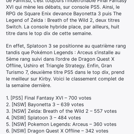
de
Famitsu
, c’est toujours l’indétrônable Final Fantasy
XVI qui mène les débats, sur console PS5. Ainsi, le
RPG de Square Enix devance Bayonetta 3 puis The
Legend of Zelda : Breath of the Wild 2, deux titres
Switch. La console hybride place, par ailleurs, huit
titre dans le top dix de cette semaine.
En effet, Splatoon 3 se positionne au quatrième rang
tandis que Pokémon Legends : Arceus s’installe au
5ème rang suivi dans l’ordre de Dragon Quest X
Offline, Ushiro et Triangle Strategy. Enfin, Gran
Turismo 7, deuxième titre PS5 dans le top dix, prend
le meilleur sur Kirby. Voici le classement complet de
la semaine dernière.
1. [PS5] Final Fantasy XVI – 700 votes
2. [NSW] Bayonetta 3 – 639 votes
3. [NSW] Zelda: Breath of the Wild 2 – 557 votes
4. [NSW] Splatoon 3 – 484 votes
5. [NSW] Pokemon Legends: Arceus – 360 votes
6. [NSW] Dragon Quest X Offline – 342 votes