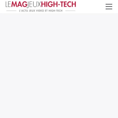
Jeux Vidéo
PC et Hardware
Smartphone et Tablettes
High-Tech
Mangas et Comics
TV, cinéma
Test