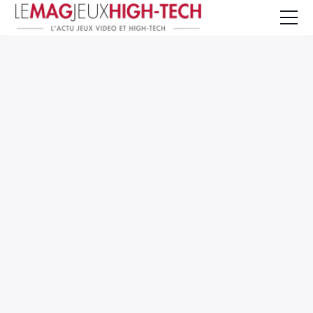
Jeux Vidéo
PC et Hardware
Smartphone et Tablettes
High-Tech
Mangas et Comics
TV, cinéma
Test