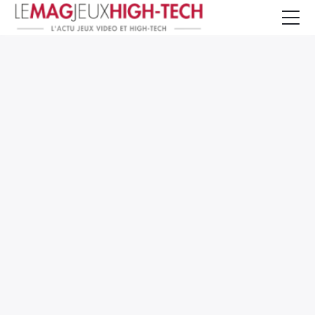
Jeux Vidéo
PC et Hardware
Smartphone et Tablettes
High-Tech
Mangas et Comics
TV, cinéma
Test