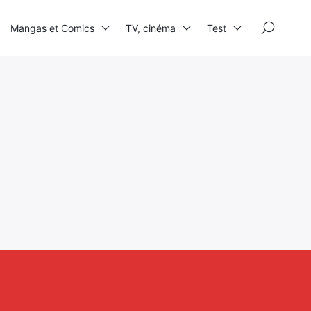
×
Mangas et Comics
TV, cinéma
Test