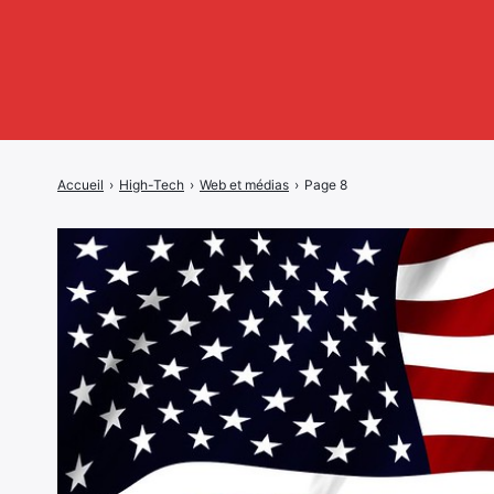
Accueil
›
High-Tech
›
Web et médias
›
Page 8