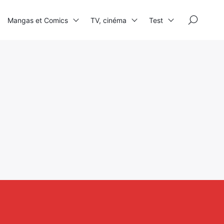
×
Mangas et Comics
TV, cinéma
Test