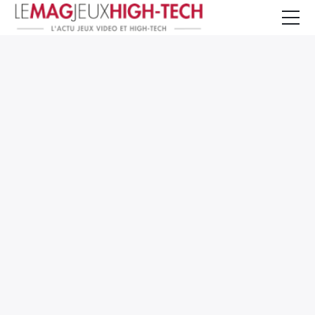
Jeux Vidéo
PC et Hardware
Smartphone et Tablettes
High-Tech
Mangas et Comics
TV, cinéma
Test