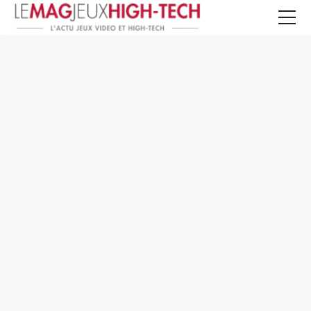
Jeux Vidéo
PC et Hardware
Smartphone et Tablettes
High-Tech
Mangas et Comics
TV, cinéma
Test