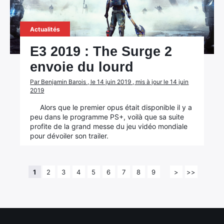
Actualités
E3 2019 : The Surge 2
envoie du lourd
Par Benjamin Barois , le 14 juin 2019 , mis à jour le 14 juin
2019
Alors que le premier opus était disponible il y a
peu dans le programme PS+, voilà que sa suite
profite de la grand messe du jeu vidéo mondiale
pour dévoiler son trailer.
1
2
3
4
5
6
7
8
9
>
>>