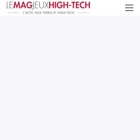
Jeux Vidéo
PC et Hardware
Smartphone et Tablettes
High-Tech
Mangas et Comics
TV, cinéma
Test