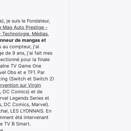
), je suis le Fondateur,
e Mag Auto Prestige -
 Technologie, Médias,
onneur de mangas et
 au compteur, j'ai
 de 9 ans, j'ai fait mes
ctionné pour la finale
chaîne TV Game One
el Obs et e TF1. Par
oxing (Switch et Switch 2)
rvention sur Virgin
l, DC Comics) et de
rvel Legends Series et
s, DC Comics, Marvel).
archal, LES LYONNAIS. En
cemment été intervenant
ne TV B Smart.
be