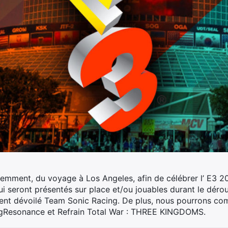
demment, du voyage à Los Angeles, afin de célébrer l’ E3 20
ui seront présentés sur place et/ou jouables durant le déro
nt dévoilé Team Sonic Racing. De plus, nous pourrons co
ngResonance et Refrain Total War : THREE KINGDOMS.