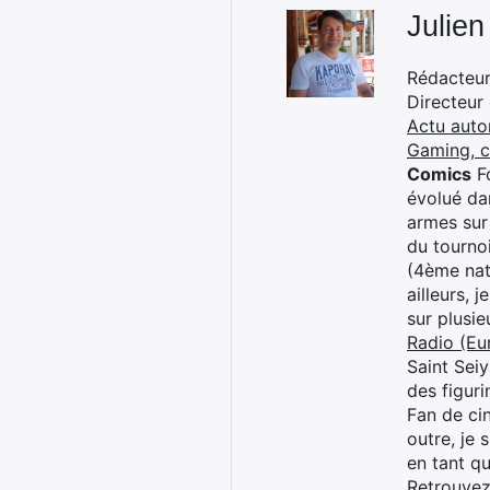
Julien
Rédacteur 
Directeur
Actu auto
Gaming, 
Comics
Fo
évolué dan
armes sur
du tourno
(4ème nat
ailleurs, 
sur plusi
Radio (Eu
Saint Sei
des figur
Fan de cin
outre, je 
en tant q
Retrouve