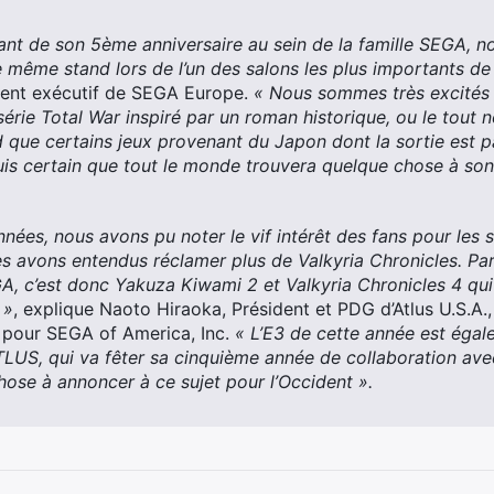
nt de son 5ème anniversaire au sein de la famille SEGA, 
le même stand lors de l’un des salons les plus importants de
dent exécutif de SEGA Europe.
« Nous sommes très excités à
 série Total War inspiré par un roman historique, ou le tou
 que certains jeux provenant du Japon dont la sortie est p
uis certain que tout le monde trouvera quelque chose à son
nées, nous avons pu noter le vif intérêt des fans pour les 
es avons entendus réclamer plus de Valkyria Chronicles. P
A, c’est donc Yakuza Kiwami 2 et Valkyria Chronicles 4 qui
 »
, explique Naoto Hiraoka, Président et PDG d’Atlus U.S.A.,
on pour SEGA of America, Inc.
« L’E3 de cette année est ég
LUS, qui va fêter sa cinquième année de collaboration av
hose à annoncer à ce sujet pour l’Occident ».