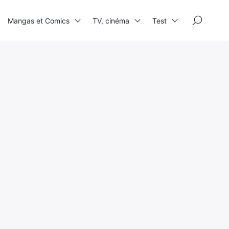
×
Mangas et Comics
TV, cinéma
Test