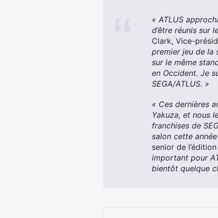
« ATLUS approcha
d’être réunis sur 
Clark, Vice-prési
premier jeu de la
sur le même stand
en Occident. Je s
SEGA/ATLUS. »
« Ces dernières an
Yakuza, et nous l
franchises de SEG
salon cette année
senior de l’éditi
important pour AT
bientôt quelque c