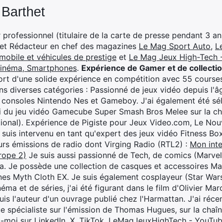
 Barthet
professionnel (titulaire de la carte de presse pendant 3 ans
 et Rédacteur en chef des magazines
Le Mag Sport Auto
,
L
mobile et véhicules de prestige
et
Le Mag Jeux High-Tech -
cinéma, Smartphones
.
Expérience de Gamer et de collecti
rt d'une solide expérience en compétition avec 55 courses
s diverses catégories : Passionné de jeux vidéo depuis l'âge
 consoles Nintendo Nes et Gameboy. J'ai également été séle
i du jeu vidéo Gamecube Super Smash Bros Melee sur la 
ional). Expérience de Pigiste pour Jeux Video.com, Le Nouv
je suis intervenu en tant qu'expert des jeux vidéo Fitness B
eurs émissions de radio dont Virging Radio (RTL2) :
Mon inte
rope 2)
Je suis aussi passionné de Tech, de comics (Marve
ya. Je possède une collection de casques et accessoires Ma
ines Myth Cloth EX. Je suis également cosplayeur (Star War
éma et de séries, j'ai été figurant dans le film d'Olivier M
suis l'auteur d'un ouvrage publié chez l'Harmattan. J'ai ré
ue spécialiste sur l'émission de Thomas Hugues, sur la chaî
z-moi sur
LinkedIn
,
X
,
TikTok
,
LeMagJeuxHighTech - YouTu