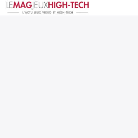
Jeux Vidéo
PC et Hardware
Smartphone et Tablettes
High-Tech
Mangas et Comics
TV, cinéma
Test