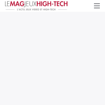
Jeux Vidéo
PC et Hardware
Smartphone et Tablettes
High-Tech
Mangas et Comics
TV, cinéma
Test