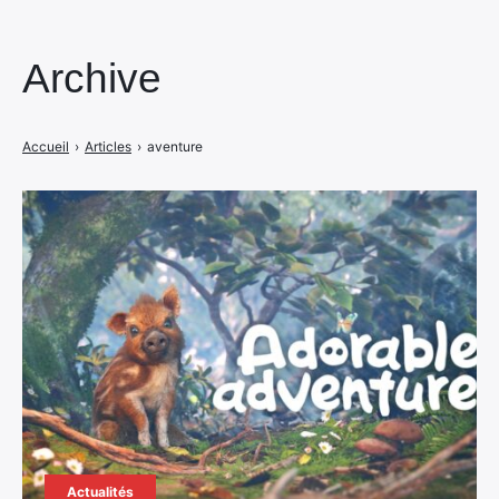
Archive
Accueil
›
Articles
›
aventure
Actualités