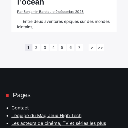
l’océan
Par Benjamin Barois , le 9 décembre 2023
Entre deux aventures épiques sur des mondes
lointains,…
1
2
3
4
5
6
7
>
>>
Pages
Contact
L’équipe du Mag Jeux High Tech
Les acteurs de cinéma, TV et séries les plus