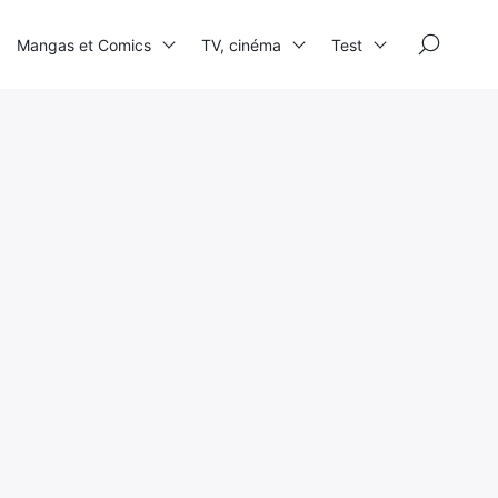
×
Mangas et Comics
TV, cinéma
Test