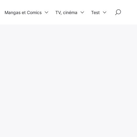
×
Mangas et Comics
TV, cinéma
Test