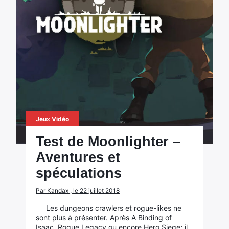
Jeux Vidéo
Test de Moonlighter –
Aventures et
spéculations
Par Kandax , le 22 juillet 2018
Les dungeons crawlers et rogue-likes ne
sont plus à présenter. Après A Binding of
Isaac, Rogue Legacy ou encore Hero Siege; il