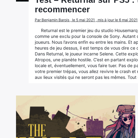
Test – Returnal sur PS5 : 
recommencer
Par Benjamin Barois , le 5 mai 2021 , mis à jour le 6 mai 2021
Returnal est le premier jeu du studio Housemarqu
comme une exclu pour la console de Sony. Autant d
joueurs. Nous l’avons enfin eu entre les mains. Et
heures de jeu dessus, il est temps de vous dire c
Dans Returnal, le joueur incarne Selene. Cette expl
Atropos, une planète hostile. C’est en partant explor
locale et, éventuellement, vous faire tuer. Pas de pa
votre premier trépas, vous allez revivre le crash 
aux lieux visités qui ne seront pas les mêmes. To