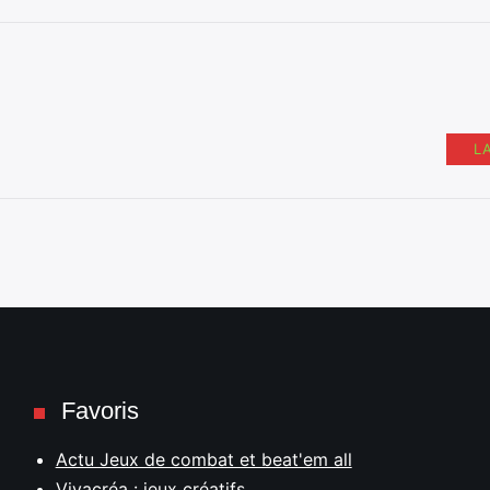
L
Favoris
Actu Jeux de combat et beat'em all
Vivacréa : jeux créatifs