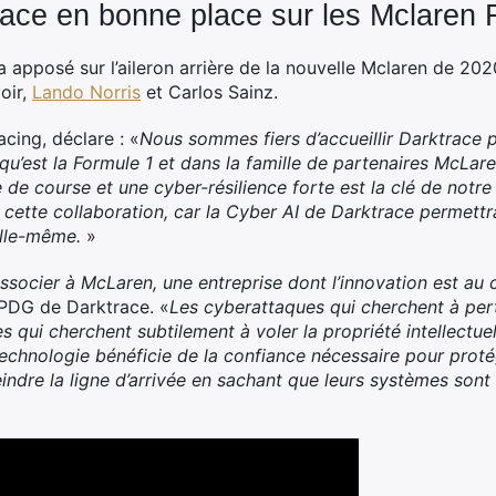
race en bonne place sur les Mclaren 
 apposé sur l’aileron arrière de la nouvelle Mclaren de 2020
oir,
Lando Norris
et Carlos Sainz.
ing, déclare : «
Nous sommes fiers d’accueillir Darktrace p
u’est la Formule 1 et dans la famille de partenaires McLar
e de course et une cyber-résilience forte est la clé de notre
ette collaboration, car la Cyber AI de Darktrace permettra,
elle-même.
»
ocier à McLaren, une entreprise dont l’innovation est au c
PDG de Darktrace. «
Les cyberattaques qui cherchent à per
s qui cherchent subtilement à voler la propriété intellectue
echnologie bénéficie de la confiance nécessaire pour prot
indre la ligne d’arrivée en sachant que leurs systèmes sont