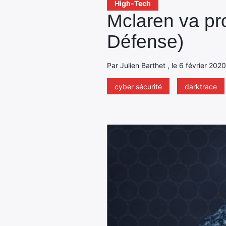
High-Tech
Mclaren va pro
Défense)
Par Julien Barthet , le 6 février 202
cyber sécurité
darktrace