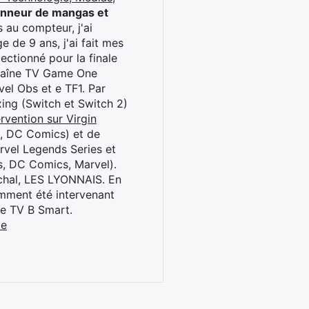
onneur de mangas et
 au compteur, j'ai
 de 9 ans, j'ai fait mes
ctionné pour la finale
chaîne TV Game One
el Obs et e TF1. Par
oxing (Switch et Switch 2)
rvention sur Virgin
l, DC Comics) et de
rvel Legends Series et
s, DC Comics, Marvel).
archal, LES LYONNAIS. En
cemment été intervenant
ne TV B Smart.
be