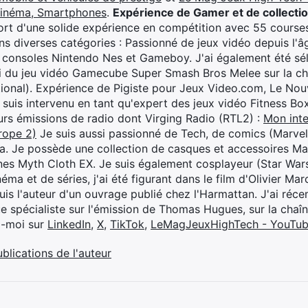
cinéma, Smartphones
.
Expérience de Gamer et de collecti
rt d'une solide expérience en compétition avec 55 courses
s diverses catégories : Passionné de jeux vidéo depuis l'âge
 consoles Nintendo Nes et Gameboy. J'ai également été séle
i du jeu vidéo Gamecube Super Smash Bros Melee sur la 
ional). Expérience de Pigiste pour Jeux Video.com, Le Nouv
je suis intervenu en tant qu'expert des jeux vidéo Fitness B
eurs émissions de radio dont Virging Radio (RTL2) :
Mon inte
rope 2)
Je suis aussi passionné de Tech, de comics (Marve
ya. Je possède une collection de casques et accessoires Ma
ines Myth Cloth EX. Je suis également cosplayeur (Star War
éma et de séries, j'ai été figurant dans le film d'Olivier M
suis l'auteur d'un ouvrage publié chez l'Harmattan. J'ai ré
ue spécialiste sur l'émission de Thomas Hugues, sur la chaî
z-moi sur
LinkedIn
,
X
,
TikTok
,
LeMagJeuxHighTech - YouTu
ublications de l'auteur