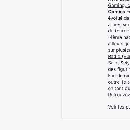
Gaming, 
Comics
Fo
évolué dan
armes sur
du tourno
(4ème nat
ailleurs, 
sur plusi
Radio (Eu
Saint Sei
des figur
Fan de cin
outre, je 
en tant q
Retrouve
Voir les p