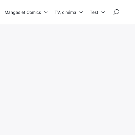
×
Mangas et Comics
TV, cinéma
Test