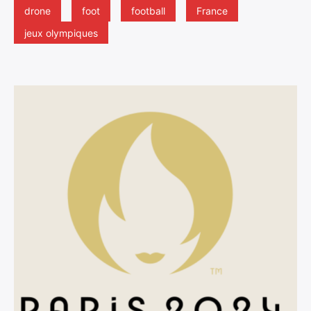
drone
foot
football
France
jeux olympiques