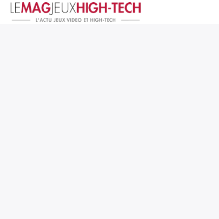
Jeux Vidéo
PC et Hardware
Smartphone et Tablettes
High-Tech
Mangas et Comics
TV, cinéma
Test